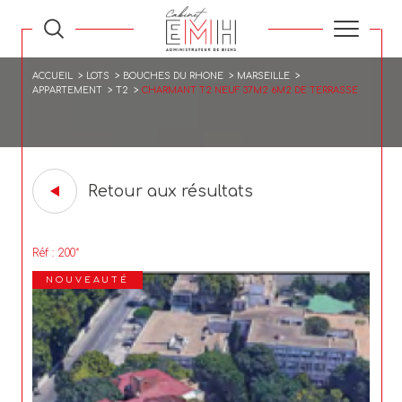
ACCUEIL
LOTS
BOUCHES DU RHONE
MARSEILLE
APPARTEMENT
T2
CHARMANT T2 NEUF 37M2 6M2 DE TERRASSE
Retour aux résultats
Réf : 200*
NOUVEAUTÉ