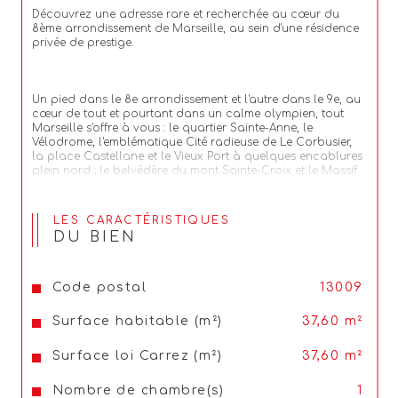
Découvrez une adresse rare et recherchée au cœur du 
8ème arrondissement de Marseille, au sein d'une résidence 
privée de prestige. 
Un pied dans le 8e arrondissement et l'autre dans le 9e, au 
cœur de tout et pourtant dans un calme olympien, tout 
Marseille s'offre à vous : le 
quartier Sainte-Anne
, le 
Vélodrome, l'emblématique Cité radieuse de Le Corbusier, 
la place Castellane et le Vieux Port à quelques encablures 
plein nord ; le belvédère du mont Sainte-Croix et le Massif 
de Saint-Cyr à l'Est ; l'escale Borély et les plages du Prado 
à quelques pas ou coups de pédale à l'ouest ; et au sud, 
la voie royale vers les calanques et toutes sortes 
LES CARACTÉRISTIQUES
d'aventures
DU BIEN
En retrait du boulevard Michelet, l’indispensable axe nord-
sud marseillais, Le Phœnix réalise l’alchimie de la vie en 
ville rêvée : toutes les commodités et l’énergie du quartier 
Code postal
13009
Sainte-Anne, avec son atmosphère de village chaleureux, 
sont à quelques pas de votre havre de paix ! La frénésie 
Surface habitable (m²)
37,60 m²
du triangle d’or adoré des Marseillais a beau être à 
portée immédiate, aucune nuisance ne vient troubler votre 
tranquillité, au cœur d’un quartier résidentiel paisible, sûr 
Surface loi Carrez (m²)
37,60 m²
et verdoyant.
Nombre de chambre(s)
1