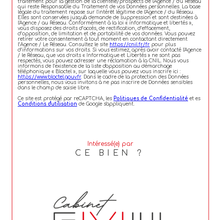
traitement pour la gestion de la clientèle/prospects de l'Agence / du Réseau
qui reste Responsable du Traitement de vos Données personnelles. La base
légale du traitement repose sur l'intérêt légitime de l'Agence / du Réseau.
Elles sont conservées jusqu'à demande de suppression et sont destinées à
l'Agence / au Réseau. Conformément à la loi « informatique et libertés »,
vous disposez des droits d’accès, de rectification, d’effacement,
d’opposition, de limitation et de portabilité de vos données. Vous pouvez
retirer votre consentement à tout moment en contactant directement
l’Agence / Le Réseau. Consultez le site
https://cnil.fr/fr
pour plus
d’informations sur vos droits. Si vous estimez, après avoir contacté l'Agence
/ le Réseau, que vos droits « Informatique et Libertés » ne sont pas
respectés, vous pouvez adresser une réclamation à la CNIL. Nous vous
informons de l’existence de la liste d'opposition au démarchage
téléphonique « Bloctel », sur laquelle vous pouvez vous inscrire ici :
https://www.bloctel.gouv.fr
. Dans le cadre de la protection des Données
personnelles, nous vous invitons à ne pas inscrire de Données sensibles
dans le champ de saisie libre.
Ce site est protégé par reCAPTCHA, les
Politiques de Confidentialité
et es
Conditions d'utilisation
de Google s'appliquent.
Intéressé(e) par
CE BIEN ?