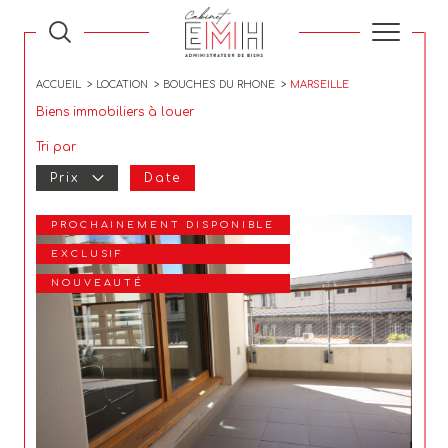
ACCUEIL
LOCATION
BOUCHES DU RHONE
MARSEILLE
Biens immobiliers à louer
Tri par
Prix
Date
PROCHAINEMENT DISPONIBLE
EXCLUSIF
NOUVEAUTÉ