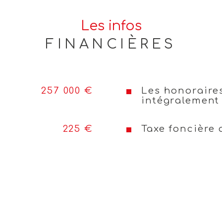
.
Cave
Les infos
alliant confort et sécurité.
FINANCIÈRES
Exposition
Année de c
 du vendeur – 6 %)
Copropriét
257 000 €
Les honoraire
intégralement
225 €
Taxe foncière 
ille recherchant confort, 
site, contactez sans 
 vous accompagner dans 