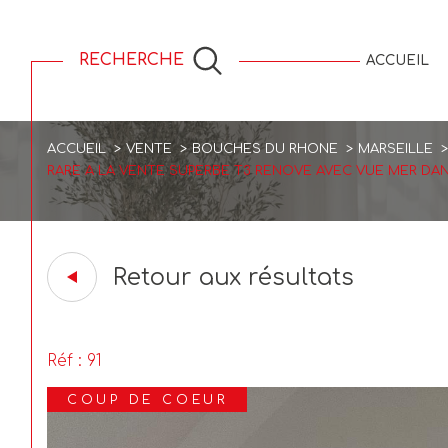
RECHERCHE
ACCUEIL
Saisonnier
ACCUEIL
VENTE
BOUCHES DU RHONE
MARSEILLE
RARE A LA VENTE SUPERBE T3 RENOVE AVEC VUE MER DA
Retour aux résultats
Réf : 91
COUP DE COEUR