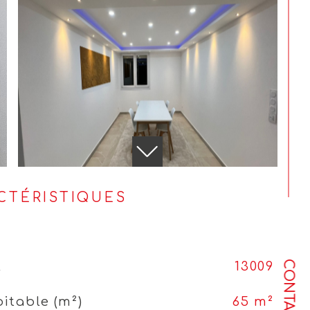
ACTÉRISTIQUES
CONTACT
l
13009
itable (m²)
65 m²