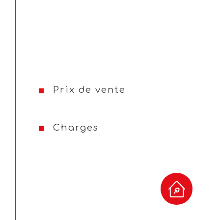
De plus le bien est vendu avec une cave privative
La résidence offre un cadre paisible et verdoyant, 
À saisir rapidement !
Prix : 257 000 € FAI (honoraires inclus à la charge
Prix de vente
Soit 241 580 € hors honoraires
Charges annuelles de copropriété : 2 700 €
Charges
DPE : C
Ce bien est idéal pour un couple ou une petite fam
sérénité et qualité de vie.
Pour plus d’informations ou pour organiser une vi
attendre le Cabinet EMH – Nous serons ravis de
votre projet.