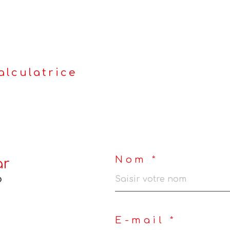
alculatrice
Nom *
ar
?
E-mail *