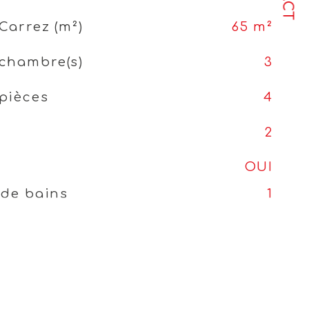
Carrez (m²)
65 m²
chambre(s)
3
pièces
4
2
OUI
 de bains
1
OUI
NON
OUI