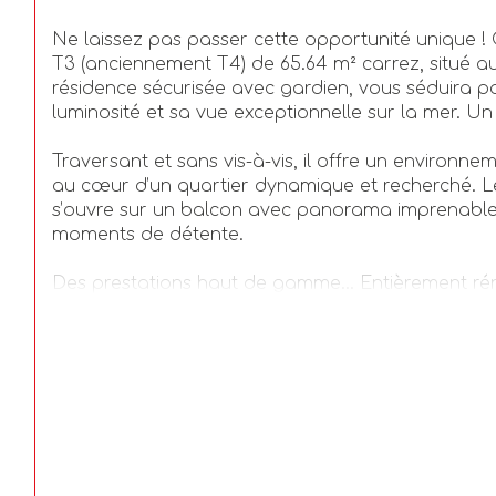
Ne laissez pas passer cette opportunité unique 
T3 (anciennement T4) de 65.64 m² carrez, situé a
résidence sécurisée avec gardien, vous séduira p
luminosité et sa vue exceptionnelle sur la mer. Un 
Traversant et sans vis-à-vis, il offre un environne
au cœur d’un quartier dynamique et recherché. Le
s’ouvre sur un balcon avec panorama imprenable,
moments de détente.
Des prestations haut de gamme... Entièrement réno
isolation, peintures, sols et plafonds), ce bien c
tranquillité. Vous pourrez également profiter d’un
l'appartement.
Le bien se compose d'un espace séjour traversan
deux chambres spacieuses, dont l’une avec accès 
cuisine moderne séparé et équipée (four, lave-vais
cuisson) ainsi qu'une salle de bain contemporaine