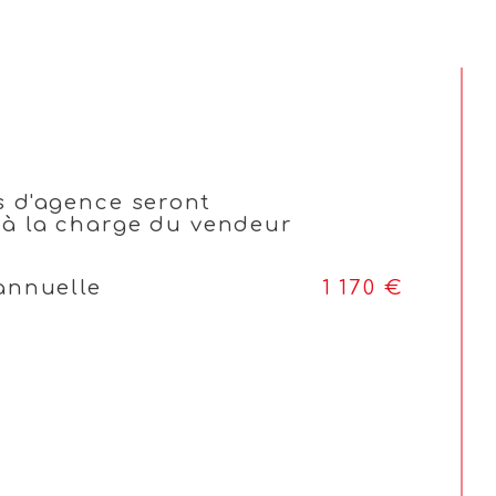
OUI
Sud
onstruction
1970
é
NON
s d'agence seront
 à la charge du vendeur
annuelle
1 170 €