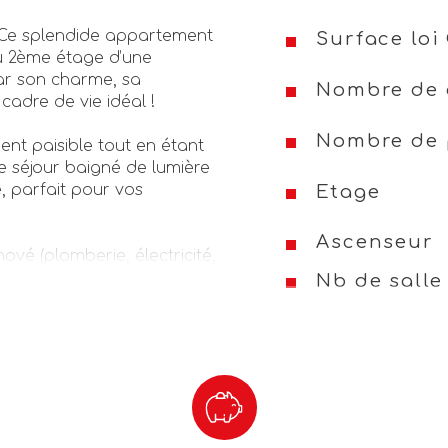
! Ce splendide appartement 
Surface loi 
u 2ème étage d’une 
ar son charme, sa 
Nombre de 
cadre de vie idéal !
Nombre de 
ment paisible tout en étant 
 séjour baigné de lumière 
 parfait pour vos 
Etage
Ascenseur
vé (plomberie, électricité, 
ombine confort moderne et 
Nb de salle
e climatisation dans tout 
Interphone
t avec un espace repas, 
Visiophone
direct au balcon. D'une 
selle, hotte, plaque de 
Balcon
 et des WC séparés.